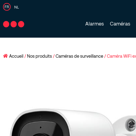
FR
NL
Alarmes
Caméras
Accueil
/
Nos produits
/
Caméras de surveillance
/ Caméra WiFi ex