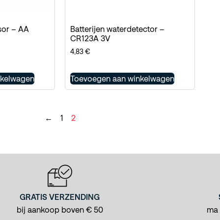
sor – AA
Batterijen waterdetector –
CR123A 3V
4,83
€
nkelwagen
Toevoegen aan winkelwagen
←
1
2
GRATIS VERZENDING
bij aankoop boven € 50
ma -