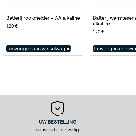
Batterij rookmelder – AA alkaline
Batterij warmtesen
alkaline
1,20
€
1,20
€
Toevoegen aan winkelwagen
Toevoegen aan wi
UW BESTELLING
eenvoudig en veilig