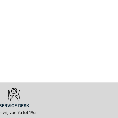
SERVICE DESK
 vrij van 7u tot 19u