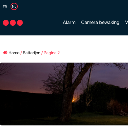
NL
FR
Alarm
Camera bewaking
V
Home
/
Batterijen
/ Pagina 2