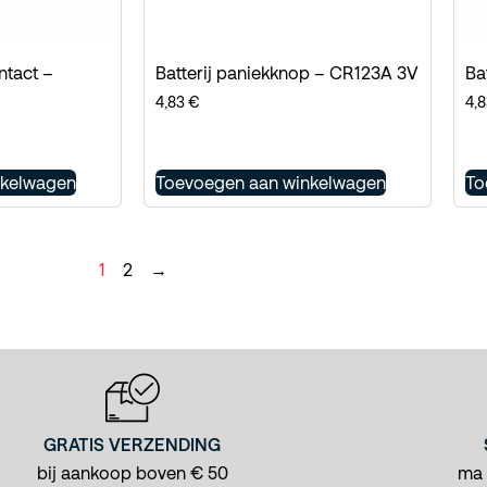
ntact –
Batterij paniekknop – CR123A 3V
Ba
4,83
€
4,
nkelwagen
Toevoegen aan winkelwagen
To
1
2
→
GRATIS VERZENDING
bij aankoop boven € 50
ma -