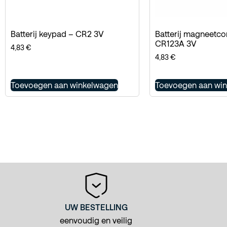
Batterij keypad – CR2 3V
Batterij magneetco
CR123A 3V
4,83
€
4,83
€
Toevoegen aan winkelwagen
Toevoegen aan wi
UW BESTELLING
eenvoudig en veilig