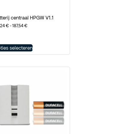
tterij centraal HPGW V1.1
,24
€
-
187,54
€
ties selecteren