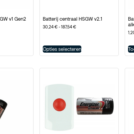
HSGW v1 Gen2
Batterij centraal HSGW v2.1
Ba
al
30,24
€
-
187,54
€
1,
Opties selecteren
To