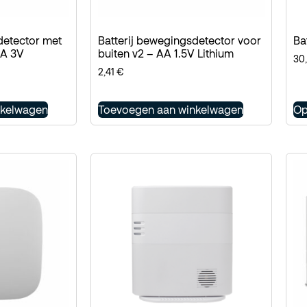
detector met
Batterij bewegingsdetector voor
Ba
3A 3V
buiten v2 – AA 1.5V Lithium
30
2,41
€
nkelwagen
Toevoegen aan winkelwagen
Op