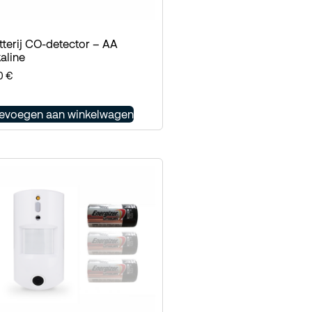
tterij CO-detector – AA
kaline
20
€
evoegen aan winkelwagen