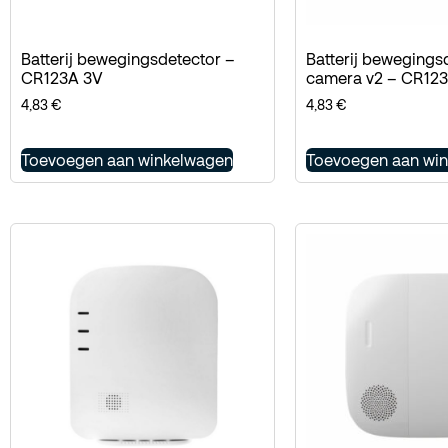
Batterij bewegingsdetector –
Batterij bewegings
CR123A 3V
camera v2 – CR12
4,83
€
4,83
€
Toevoegen aan winkelwagen
Toevoegen aan wi