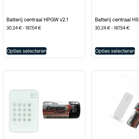
Batterij centraal HPGW v2.1
Batterij centraal 
30,24
€
-
187,54
€
30,24
€
-
187,54
€
Opties selecteren
Opties selecteren