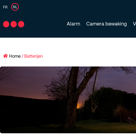
NL
FR
Alarm
Camera bewaking
V
Home
/ Batterijen