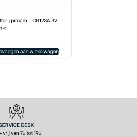
tterij pircam – CR123A 3V
83
€
evoegen aan winkelwagen
SERVICE DESK
 vrij van 7u tot 19u