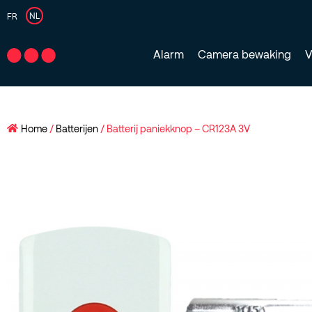
NL
FR
Alarm
Camera bewaking
V
Home
/
Batterijen
/ Batterij paniekknop – CR123A 3V