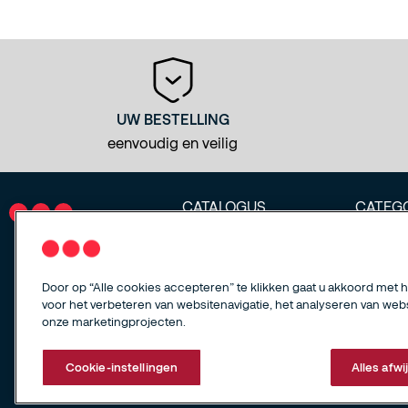
UW BESTELLING
eenvoudig en veilig
CATALOGUS
CATEG
SecuritasHome
Alarme a
Camera 
Veilighei
Door op “Alle cookies accepteren” te klikken gaat u akkoord met 
Slimme 
voor het verbeteren van websitenavigatie, het analyseren van web
Batterije
onze marketingprojecten.
Cookie-instellingen
Alles afwi